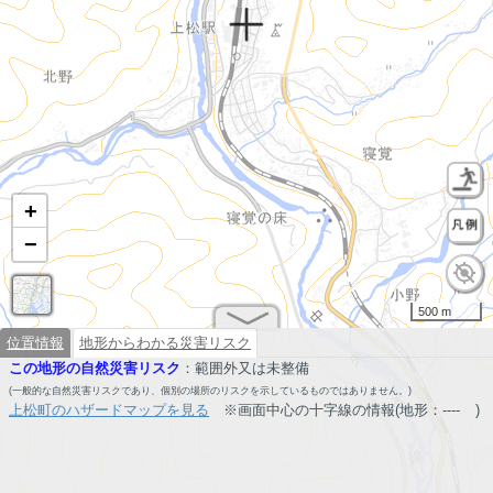
+
−
500 m
位置情報
地形からわかる災害リスク
この地形の自然災害リスク
：
範囲外又は未整備
(一般的な自然災害リスクであり、個別の場所のリスクを示しているものではありません。)
上松町のハザードマップを見る
※画面中心の十字線の情報(地形：
----
)