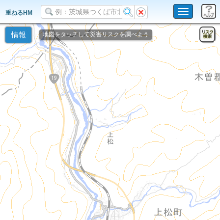
Toggle
重ねるHM
navigation
情報
地図をタッチして災害リスクを調べよう