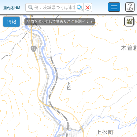
Toggle
重ねるHM
navigation
情報
地図をタッチして災害リスクを調べよう