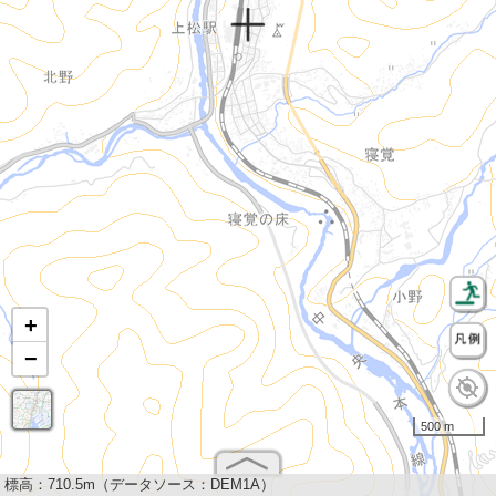
+
−
500 m
標高：
710.5m（データソース：DEM1A）