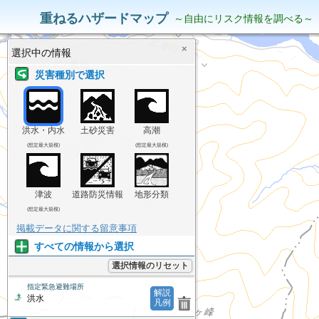
災害リスク情報
表示中の情報
重ねるハザードマップ
～自由にリスク情報を調べる～
×
選択中の情報
災害種別で選択
洪水・内水
土砂災害
高潮
(想定最大規模)
(想定最大規模)
津波
道路防災情報
地形分類
(想定最大規模)
掲載データに関する留意事項
すべての情報から選択
選択情報のリセット
指定緊急避難場所
解説
洪水
凡例