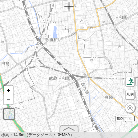
+
−
500 m
標高：
14.6m（データソース：DEM5A）