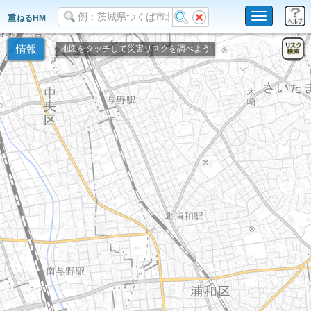
Toggle
重ねるHM
navigation
情報
地図をタッチして災害リスクを調べよう