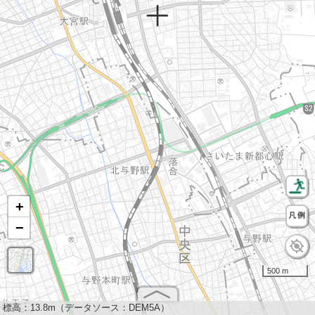
+
−
500 m
標高：
13.8m（データソース：DEM5A）