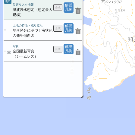
表示
災害リスク情報
解説
凡例
津波浸水想定（想定最大
規模）
土地の特徴・成り立ち
解説
凡例
地形区分に基づく液状化
の発生傾向図
写真
解説
凡例
全国最新写真
（シームレス）