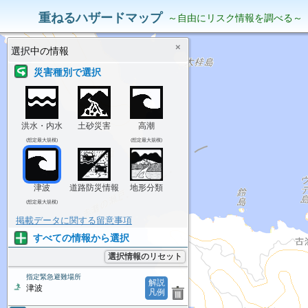
災害リスク情報
表示中の情報
重ねるハザードマップ
～自由にリスク情報を調べる～
×
選択中の情報
災害種別で選択
洪水・内水
土砂災害
高潮
(想定最大規模)
(想定最大規模)
津波
道路防災情報
地形分類
(想定最大規模)
掲載データに関する留意事項
すべての情報から選択
選択情報のリセット
指定緊急避難場所
解説
津波
凡例