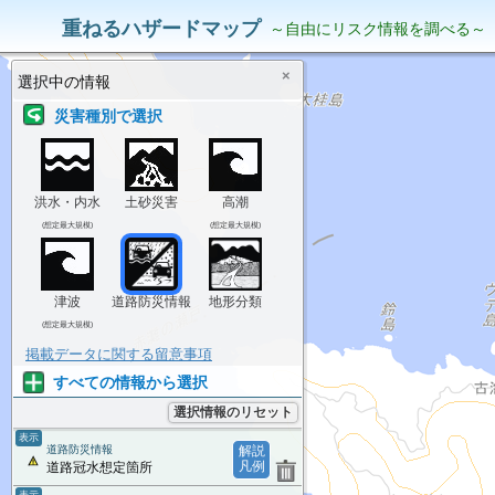
災害リスク情報
表示中の情報
重ねるハザードマップ
～自由にリスク情報を調べる～
×
選択中の情報
災害種別で選択
洪水・内水
土砂災害
高潮
(想定最大規模)
(想定最大規模)
津波
道路防災情報
地形分類
(想定最大規模)
掲載データに関する留意事項
すべての情報から選択
選択情報のリセット
表示
道路防災情報
解説
凡例
道路冠水想定箇所