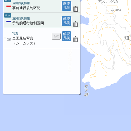
表示
道路防災情報
解説
凡例
事前通行規制区間
表示
道路防災情報
解説
凡例
予防的通行規制区間
写真
解説
凡例
全国最新写真
（シームレス）