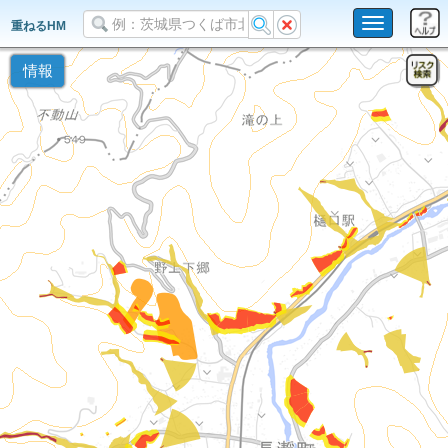
Toggle
重ねるHM
navigation
情報