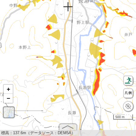
+
−
500 m
標高：
137.6m（データソース：DEM5A）