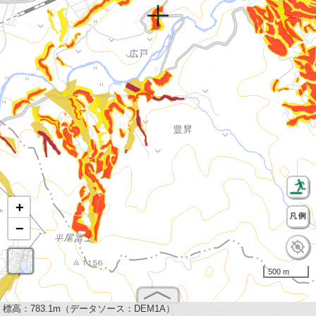
+
−
500 m
標高：
783.1m（データソース：DEM1A）