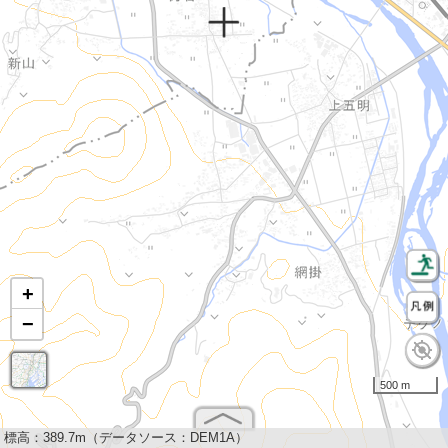
+
−
500 m
標高：
389.7m（データソース：DEM1A）