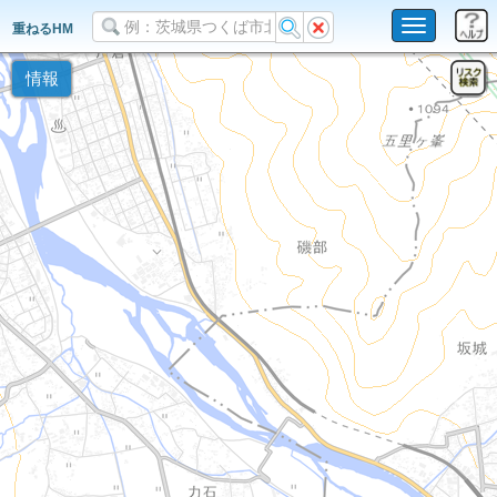
Toggle
重ねるHM
navigation
情報