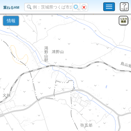
Toggle
重ねるHM
navigation
情報