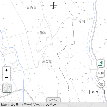
+
−
500 m
標高：
155.8m（データソース：DEM1A）