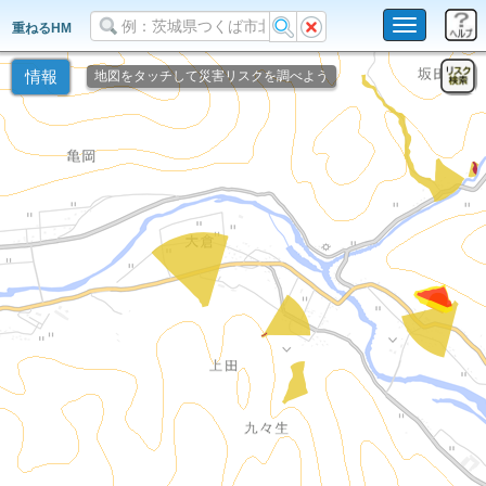
Toggle
重ねるHM
navigation
情報
地図をタッチして災害リスクを調べよう