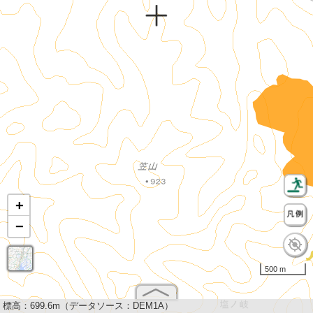
+
−
500 m
標高：
699.6m（データソース：DEM1A）