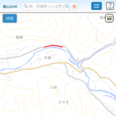
Toggle
重ねるHM
navigation
情報