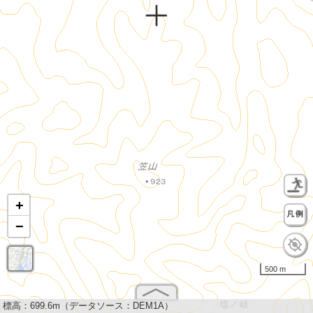
+
−
500 m
標高：
699.6m（データソース：DEM1A）