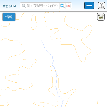
Toggle
重ねるHM
navigation
情報