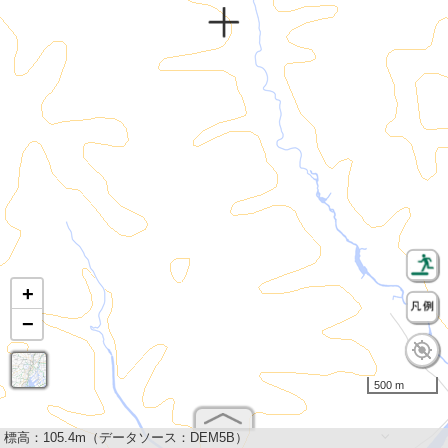
+
−
500 m
標高：
105.4m（データソース：DEM5B）