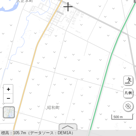
+
−
500 m
標高：
105.7m（データソース：DEM1A）