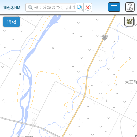
Toggle
重ねるHM
navigation
情報