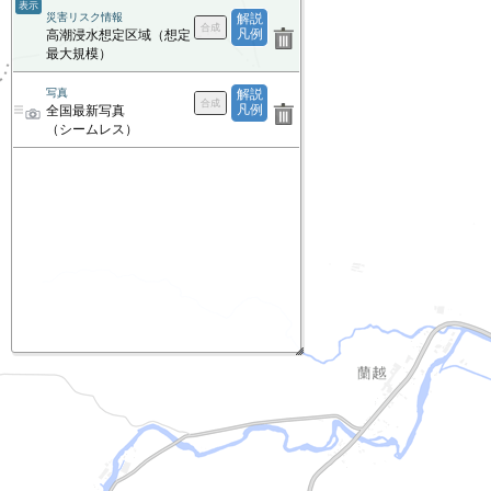
表示
災害リスク情報
解説
凡例
高潮浸水想定区域（想定
最大規模）
写真
解説
凡例
全国最新写真
（シームレス）