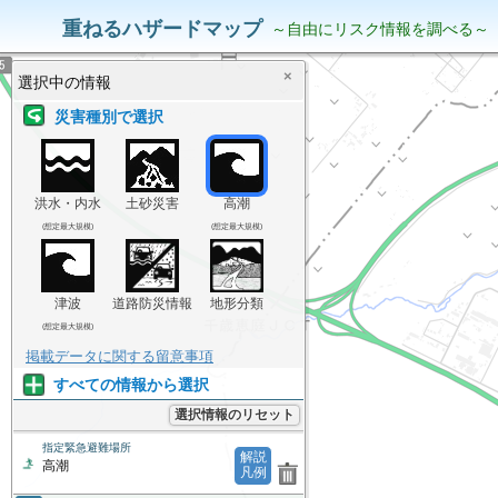
災害リスク情報
表示中の情報
重ねるハザードマップ
～自由にリスク情報を調べる～
×
選択中の情報
災害種別で選択
洪水・内水
土砂災害
高潮
(想定最大規模)
(想定最大規模)
津波
道路防災情報
地形分類
(想定最大規模)
掲載データに関する留意事項
すべての情報から選択
選択情報のリセット
指定緊急避難場所
解説
高潮
凡例