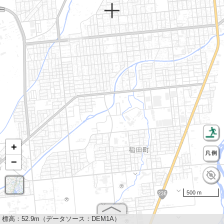
+
−
500 m
標高：
52.9m（データソース：DEM1A）