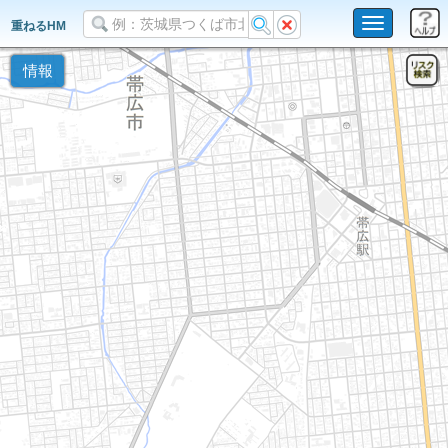
Toggle
重ねるHM
navigation
情報