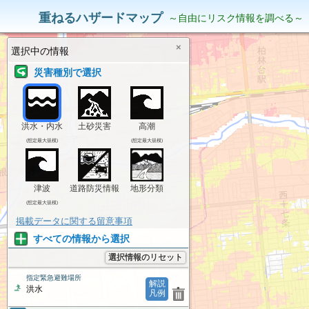
災害リスク情報
表示中の情報
重ねるハザードマップ
～自由にリスク情報を調べる～
×
選択中の情報
災害種別で選択
洪水・内水
土砂災害
高潮
(想定最大規模)
(想定最大規模)
津波
道路防災情報
地形分類
(想定最大規模)
掲載データに関する留意事項
すべての情報から選択
選択情報のリセット
指定緊急避難場所
解説
洪水
凡例