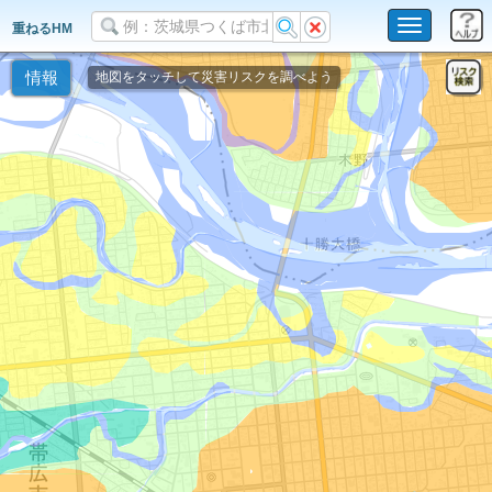
Toggle
重ねるHM
navigation
情報