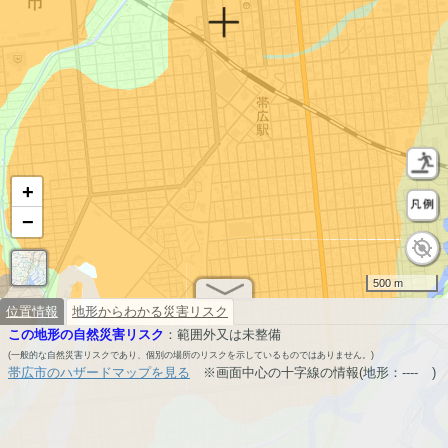
+
−
500 m
位置情報
地形からわかる災害リスク
この地形の自然災害リスク
：
範囲外又は未整備
(一般的な自然災害リスクであり、個別の場所のリスクを示しているものではありません。)
帯広市のハザードマップを見る
※画面中心の十字線の情報(地形：
----
)