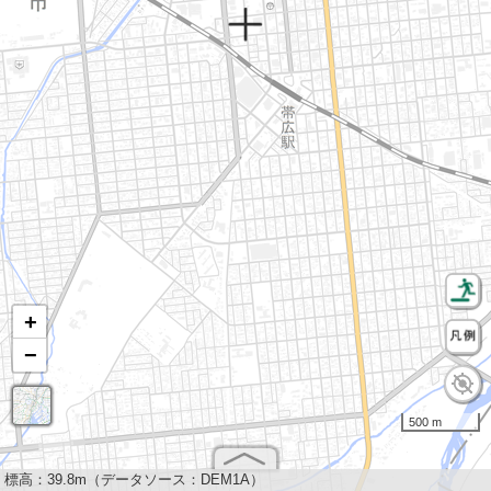
+
−
500 m
標高：
39.8m（データソース：DEM1A）