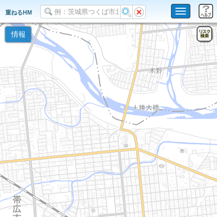
Toggle
重ねるHM
navigation
情報