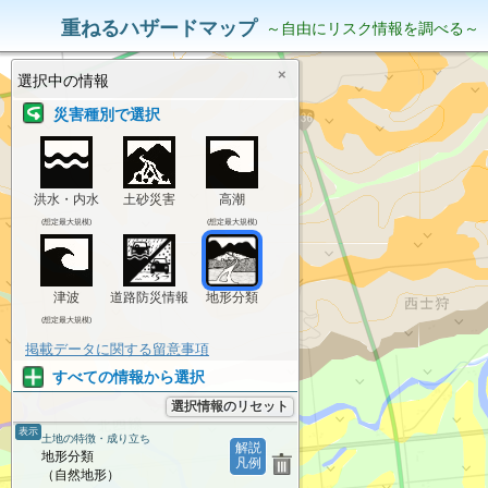
災害リスク情報
表示中の情報
重ねるハザードマップ
～自由にリスク情報を調べる～
×
選択中の情報
災害種別で選択
洪水・内水
土砂災害
高潮
(想定最大規模)
(想定最大規模)
津波
道路防災情報
地形分類
(想定最大規模)
掲載データに関する留意事項
すべての情報から選択
選択情報のリセット
表示
土地の特徴・成り立ち
解説
地形分類
凡例
（自然地形）