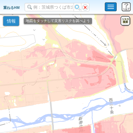
Toggle
重ねるHM
navigation
情報
地図をタッチして災害リスクを調べよう