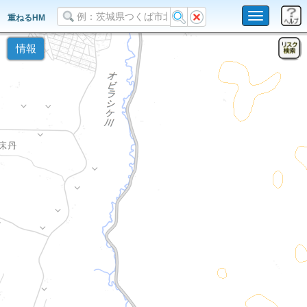
Toggle
重ねるHM
navigation
情報