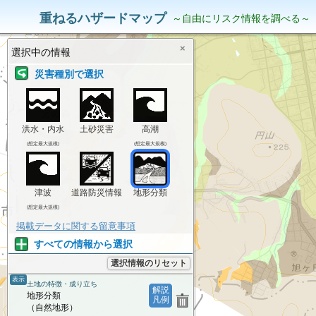
災害リスク情報
表示中の情報
重ねるハザードマップ
～自由にリスク情報を調べる～
×
選択中の情報
災害種別で選択
洪水・内水
土砂災害
高潮
(想定最大規模)
(想定最大規模)
津波
道路防災情報
地形分類
(想定最大規模)
掲載データに関する留意事項
すべての情報から選択
選択情報のリセット
表示
土地の特徴・成り立ち
解説
地形分類
凡例
（自然地形）