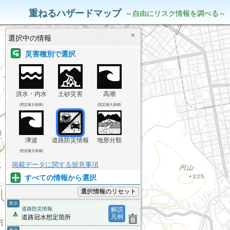
災害リスク情報
表示中の情報
重ねるハザードマップ
～自由にリスク情報を調べる～
×
選択中の情報
災害種別で選択
洪水・内水
土砂災害
高潮
(想定最大規模)
(想定最大規模)
津波
道路防災情報
地形分類
(想定最大規模)
掲載データに関する留意事項
すべての情報から選択
選択情報のリセット
表示
道路防災情報
解説
凡例
道路冠水想定箇所