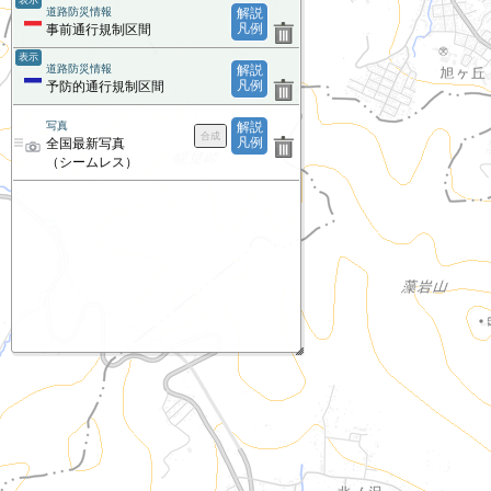
表示
道路防災情報
解説
凡例
事前通行規制区間
表示
道路防災情報
解説
凡例
予防的通行規制区間
写真
解説
凡例
全国最新写真
（シームレス）