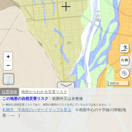
+
−
500 m
位置情報
地形からわかる災害リスク
この地形の自然災害リスク
：
範囲外又は未整備
(一般的な自然災害リスクであり、個別の場所のリスクを示しているものではありません。)
札幌市 中央区のハザードマップを見る
※画面中心の十字線の情報(地
形：
----
)