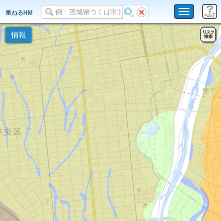
Toggle
重ねるHM
navigation
情報