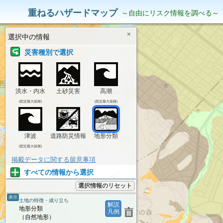
災害リスク情報
表示中の情報
重ねるハザードマップ
～自由にリスク情報を調べる～
×
選択中の情報
災害種別で選択
洪水・内水
土砂災害
高潮
(想定最大規模)
(想定最大規模)
津波
道路防災情報
地形分類
(想定最大規模)
掲載データに関する留意事項
すべての情報から選択
選択情報のリセット
表示
土地の特徴・成り立ち
解説
地形分類
凡例
（自然地形）