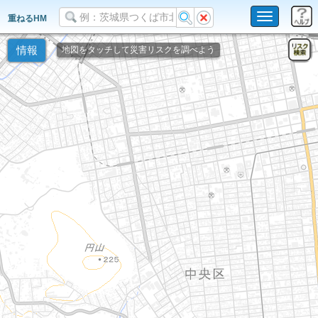
Toggle
重ねるHM
navigation
情報
地図をタッチして災害リスクを調べよう