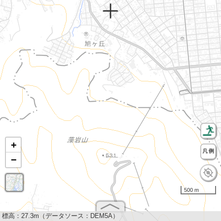
+
−
500 m
標高：
27.3m（データソース：DEM5A）