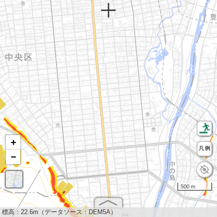
+
−
500 m
標高：
22.6m（データソース：DEM5A）