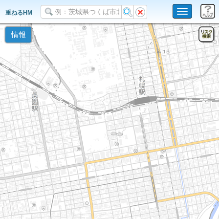
Toggle
重ねるHM
navigation
情報