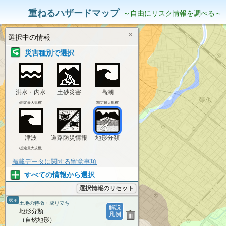
災害リスク情報
表示中の情報
重ねるハザードマップ
～自由にリスク情報を調べる～
×
選択中の情報
災害種別で選択
洪水・内水
土砂災害
高潮
(想定最大規模)
(想定最大規模)
津波
道路防災情報
地形分類
(想定最大規模)
掲載データに関する留意事項
すべての情報から選択
選択情報のリセット
表示
土地の特徴・成り立ち
解説
地形分類
凡例
（自然地形）