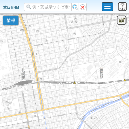
Toggle
重ねるHM
navigation
情報