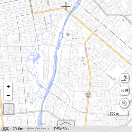
+
−
500 m
標高：
20.6m（データソース：DEM5A）