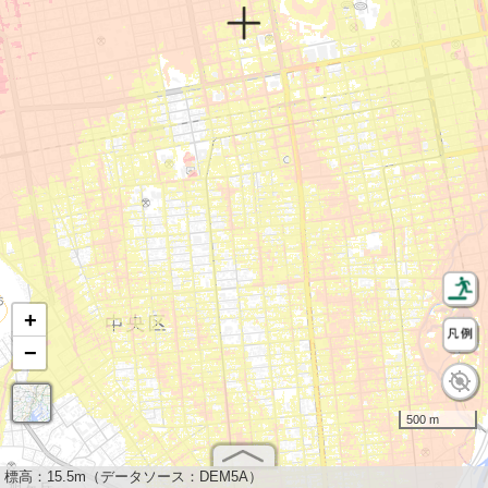
+
−
500 m
標高：
15.5m（データソース：DEM5A）