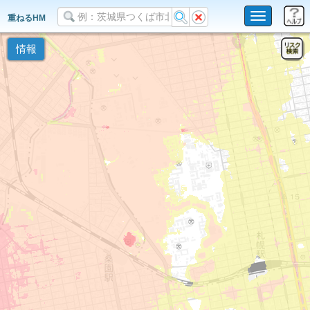
Toggle
重ねるHM
navigation
情報