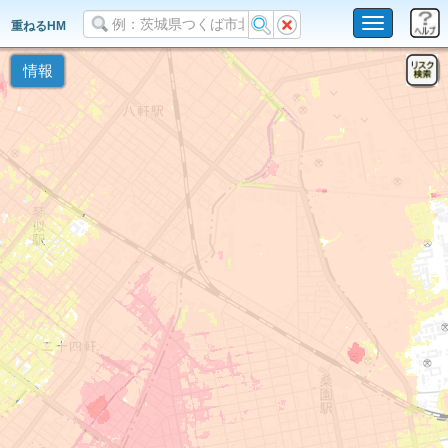
Toggle
重ねるHM
navigation
情報