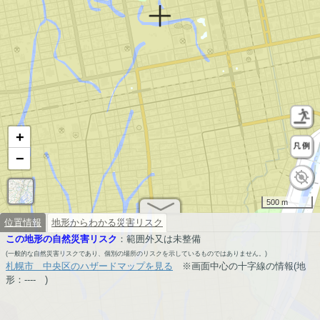
+
−
500 m
位置情報
地形からわかる災害リスク
この地形の自然災害リスク
：
範囲外又は未整備
(一般的な自然災害リスクであり、個別の場所のリスクを示しているものではありません。)
札幌市 中央区のハザードマップを見る
※画面中心の十字線の情報(地
形：
----
)