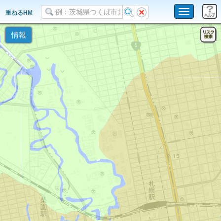
Toggle
重ねるHM
navigation
情報