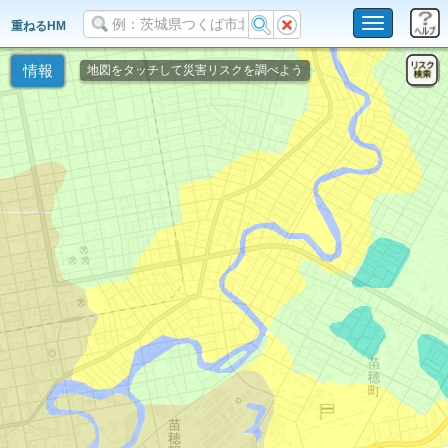
Toggle
重ねるHM
navigation
情報
地図をタッチして災害リスクを調べよう