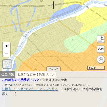
+
−
500 m
位置情報
地形からわかる災害リスク
この地形の自然災害リスク
：
範囲外又は未整備
(一般的な自然災害リスクであり、個別の場所のリスクを示しているものではありません。)
札幌市 中央区のハザードマップを見る
※画面中心の十字線の情報(地
形：
----
)