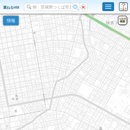
Toggle
重ねるHM
navigation
情報