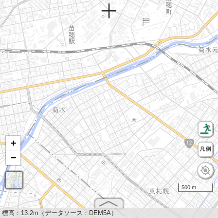
+
−
500 m
標高：
13.2m（データソース：DEM5A）