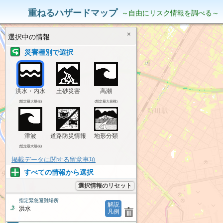
災害リスク情報
表示中の情報
重ねるハザードマップ
～自由にリスク情報を調べる～
×
選択中の情報
災害種別で選択
洪水・内水
土砂災害
高潮
(想定最大規模)
(想定最大規模)
津波
道路防災情報
地形分類
(想定最大規模)
掲載データに関する留意事項
すべての情報から選択
選択情報のリセット
指定緊急避難場所
解説
洪水
凡例