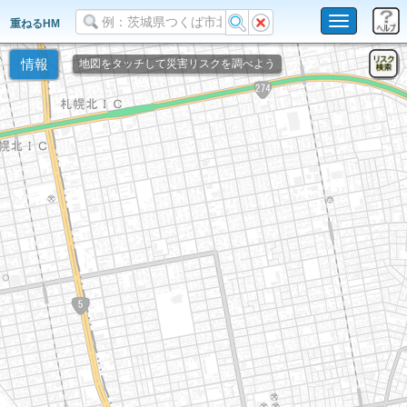
Toggle
重ねるHM
navigation
情報
地図をタッチして災害リスクを調べよう