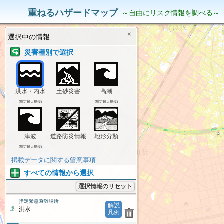
災害リスク情報
表示中の情報
重ねるハザードマップ
～自由にリスク情報を調べる～
×
選択中の情報
災害種別で選択
洪水・内水
土砂災害
高潮
(想定最大規模)
(想定最大規模)
津波
道路防災情報
地形分類
(想定最大規模)
掲載データに関する留意事項
すべての情報から選択
選択情報のリセット
指定緊急避難場所
解説
洪水
凡例