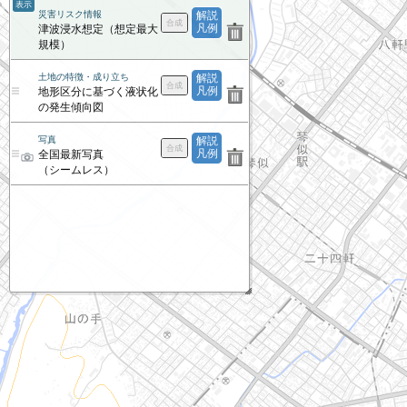
表示
災害リスク情報
解説
凡例
津波浸水想定（想定最大
規模）
土地の特徴・成り立ち
解説
凡例
地形区分に基づく液状化
の発生傾向図
写真
解説
凡例
全国最新写真
（シームレス）