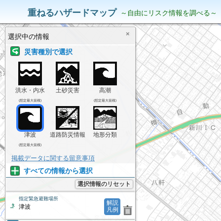
災害リスク情報
表示中の情報
重ねるハザードマップ
～自由にリスク情報を調べる～
×
選択中の情報
災害種別で選択
洪水・内水
土砂災害
高潮
(想定最大規模)
(想定最大規模)
津波
道路防災情報
地形分類
(想定最大規模)
掲載データに関する留意事項
すべての情報から選択
選択情報のリセット
指定緊急避難場所
解説
津波
凡例