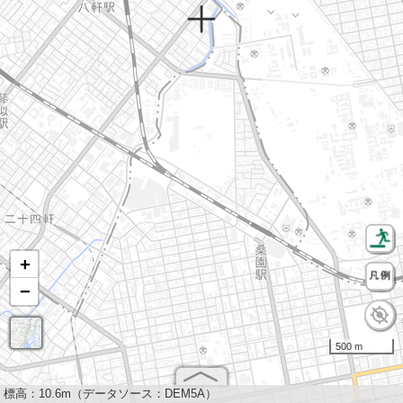
+
−
500 m
標高：
10.6m（データソース：DEM5A）