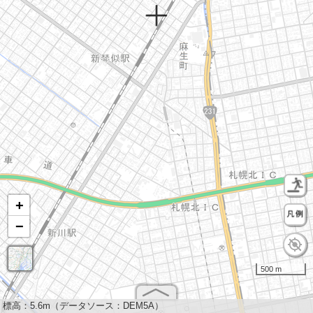
+
−
500 m
標高：
5.6m（データソース：DEM5A）