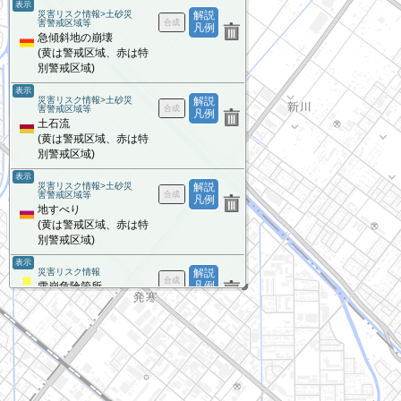
表示
災害リスク情報>土砂災
解説
害警戒区域等
凡例
急傾斜地の崩壊
(黄は警戒区域、赤は特
別警戒区域)
表示
災害リスク情報>土砂災
解説
害警戒区域等
凡例
土石流
(黄は警戒区域、赤は特
別警戒区域)
表示
災害リスク情報>土砂災
解説
害警戒区域等
凡例
地すべり
(黄は警戒区域、赤は特
別警戒区域)
表示
災害リスク情報
解説
凡例
雪崩危険箇所
写真
解説
凡例
全国最新写真
（シームレス）