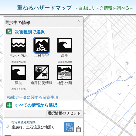
災害リスク情報
表示中の情報
重ねるハザードマップ
～自由にリスク情報を調べる～
×
選択中の情報
災害種別で選択
洪水・内水
土砂災害
高潮
(想定最大規模)
(想定最大規模)
津波
道路防災情報
地形分類
(想定最大規模)
掲載データに関する留意事項
すべての情報から選択
選択情報のリセット
指定緊急避難場所
解説
崖崩れ、土石流及び地滑り
凡例