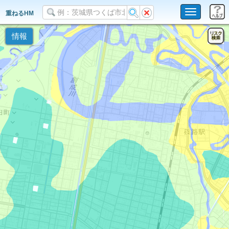
Toggle
重ねるHM
navigation
情報