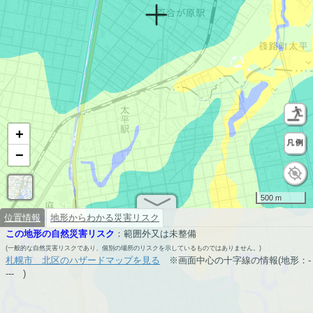
+
−
500 m
位置情報
地形からわかる災害リスク
この地形の自然災害リスク
：
範囲外又は未整備
(一般的な自然災害リスクであり、個別の場所のリスクを示しているものではありません。)
札幌市 北区のハザードマップを見る
※画面中心の十字線の情報(地形：
-
---
)