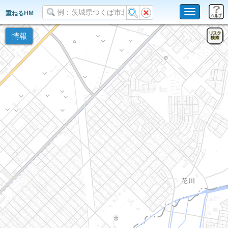
Toggle
重ねるHM
navigation
情報