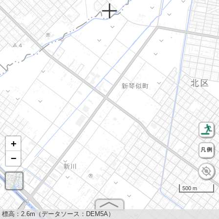
+
−
500 m
標高：
2.6m（データソース：DEM5A）