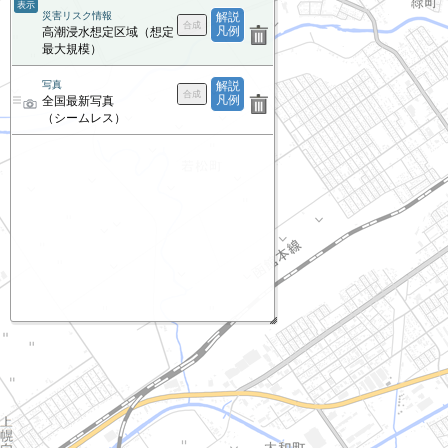
表示
災害リスク情報
解説
凡例
高潮浸水想定区域（想定
最大規模）
写真
解説
凡例
全国最新写真
（シームレス）