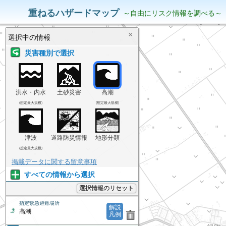
災害リスク情報
表示中の情報
重ねるハザードマップ
～自由にリスク情報を調べる～
×
選択中の情報
災害種別で選択
洪水・内水
土砂災害
高潮
(想定最大規模)
(想定最大規模)
津波
道路防災情報
地形分類
(想定最大規模)
掲載データに関する留意事項
すべての情報から選択
選択情報のリセット
指定緊急避難場所
解説
高潮
凡例