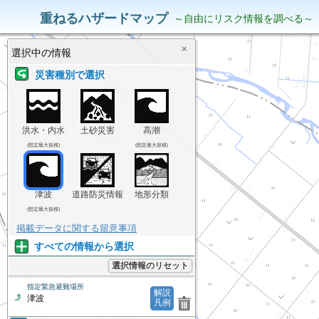
災害リスク情報
表示中の情報
重ねるハザードマップ
～自由にリスク情報を調べる～
×
選択中の情報
災害種別で選択
洪水・内水
土砂災害
高潮
(想定最大規模)
(想定最大規模)
津波
道路防災情報
地形分類
(想定最大規模)
掲載データに関する留意事項
すべての情報から選択
選択情報のリセット
指定緊急避難場所
解説
津波
凡例