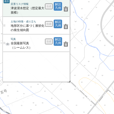
表示
災害リスク情報
解説
凡例
津波浸水想定（想定最大
規模）
土地の特徴・成り立ち
解説
凡例
地形区分に基づく液状化
の発生傾向図
写真
解説
凡例
全国最新写真
（シームレス）