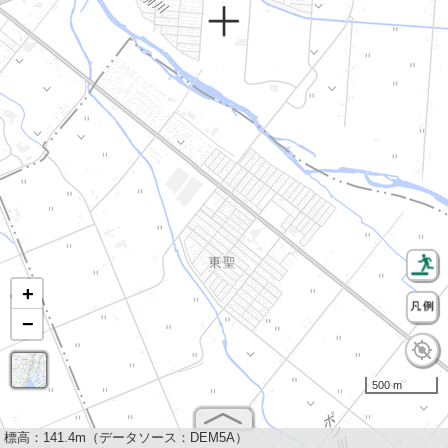
+
−
500 m
標高：
141.4m（データソース：DEM5A）