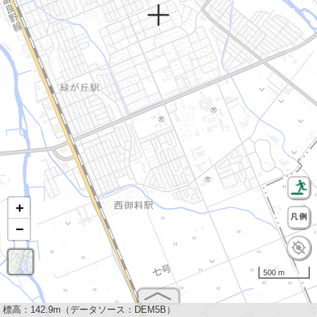
+
−
500 m
標高：
142.9m（データソース：DEM5B）