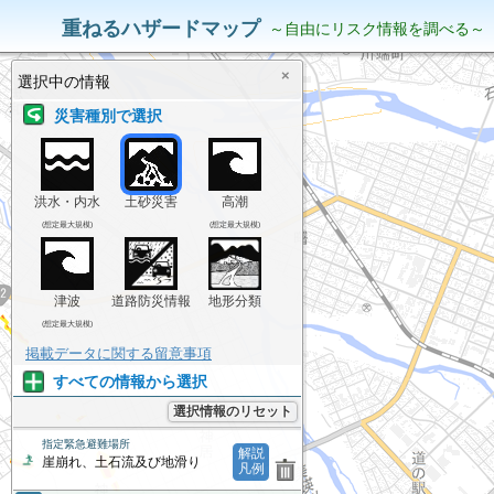
災害リスク情報
表示中の情報
重ねるハザードマップ
～自由にリスク情報を調べる～
×
選択中の情報
災害種別で選択
洪水・内水
土砂災害
高潮
(想定最大規模)
(想定最大規模)
津波
道路防災情報
地形分類
(想定最大規模)
掲載データに関する留意事項
すべての情報から選択
選択情報のリセット
指定緊急避難場所
解説
崖崩れ、土石流及び地滑り
凡例