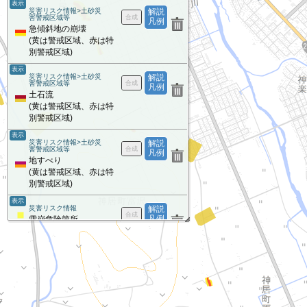
表示
災害リスク情報>土砂災
解説
害警戒区域等
凡例
急傾斜地の崩壊
(黄は警戒区域、赤は特
別警戒区域)
表示
災害リスク情報>土砂災
解説
害警戒区域等
凡例
土石流
(黄は警戒区域、赤は特
別警戒区域)
表示
災害リスク情報>土砂災
解説
害警戒区域等
凡例
地すべり
(黄は警戒区域、赤は特
別警戒区域)
表示
災害リスク情報
解説
凡例
雪崩危険箇所
写真
解説
凡例
全国最新写真
（シームレス）